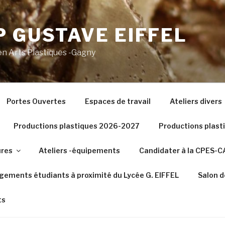
 GUSTAVE EIFFEL
n Arts Plastiques -Gagny
Portes Ouvertes
Espaces de travail
Ateliers divers
Productions plastiques 2026-2027
Productions plas
ures
Ateliers -équipements
Candidater à la CPES-
gements étudiants à proximité du Lycée G. EIFFEL
Salon d
ts