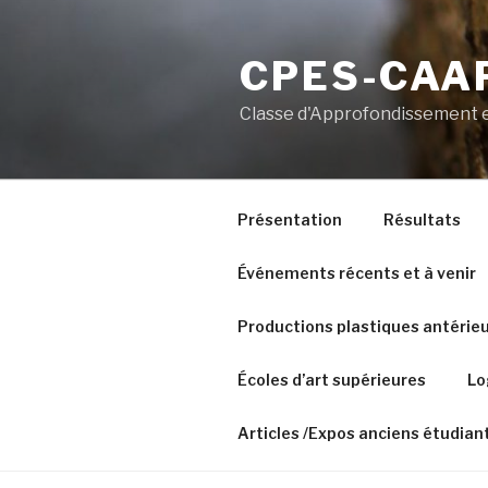
Aller
au
CPES-CAAP
contenu
principal
Classe d'Approfondissement e
Présentation
Résultats
Événements récents et à venir
Productions plastiques antérie
Écoles d’art supérieures
Lo
Articles /Expos anciens étudian