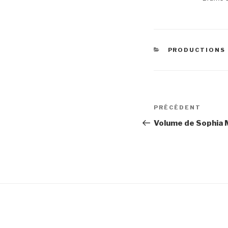
CATÉGORIES
PRODUCTIONS 
Navigation
Article
PRÉCÉDENT
de
précédent
Volume de Sophia
l’article