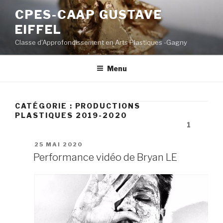
Aller
CPES-CAAP GUSTAVE
au
EIFFEL
contenu
principal
Classe d'Approfondissement en Arts Plastiques -Gagny
Menu
CATÉGORIE :
PRODUCTIONS
PLASTIQUES 2019-2020
Pagination
Page
1
des
PUBLIÉ
25 MAI 2020
publications
LE
Performance vidéo de Bryan LE