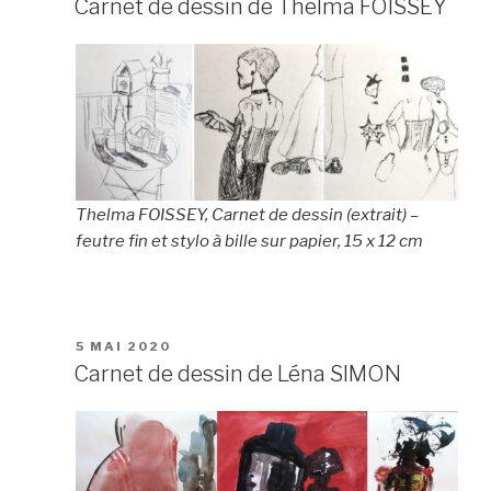
Carnet de dessin de Thelma FOISSEY
Thelma FOISSEY, Carnet de dessin (extrait) –
feutre fin et stylo à bille sur papier, 15 x 12 cm
PUBLIÉ
5 MAI 2020
LE
Carnet de dessin de Léna SIMON