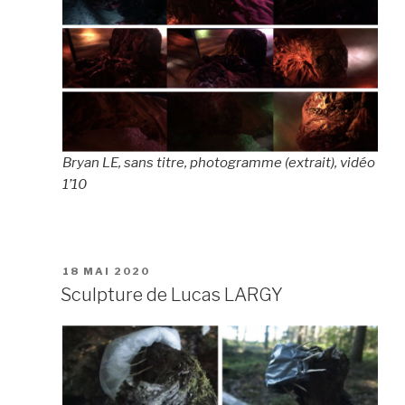
Bryan LE, sans titre, photogramme (extrait), vidéo
1’10
PUBLIÉ
18 MAI 2020
LE
Sculpture de Lucas LARGY