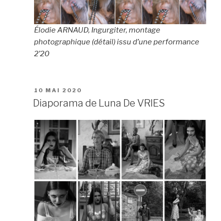
Élodie ARNAUD, Ingurgiter, montage
photographique (détail) issu d’une performance
2’20
PUBLIÉ
10 MAI 2020
LE
Diaporama de Luna De VRIES