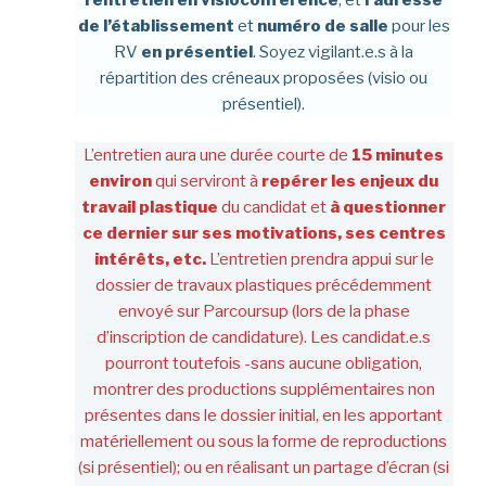
l’entretien en visioconférence
, et
l’adresse
de l’établissement
et
numéro de salle
pour les
RV
en présentiel
. Soyez vigilant.e.s à la
répartition des créneaux proposées (visio ou
présentiel).
L’entretien aura une durée courte de
15 minutes
environ
qui serviront à
repérer les enjeux du
travail
plastique
du candidat et
à questionner
ce dernier sur ses motivations, ses centres
intérêts, etc.
L’entretien prendra appui sur le
dossier de travaux plastiques précédemment
envoyé sur Parcoursup (lors de la phase
d’inscription de candidature). Les candidat.e.s
pourront toutefois -sans aucune obligation,
montrer des productions supplémentaires non
présentes dans le dossier initial, en les apportant
matériellement ou sous la forme de reproductions
(si présentiel); ou en réalisant un partage d’écran (si