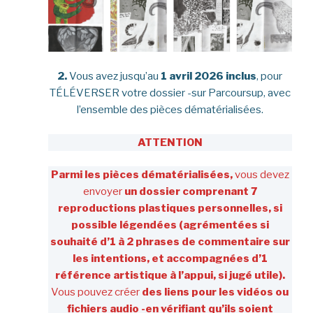
2.
Vous avez jusqu’au
1 avril 2026 inclus
, pour
TÉLÉVERSER votre dossier -sur Parcoursup, avec
l’ensemble des pièces dématérialisées.
ATTENTION
Parmi les pièces dématérialisées,
vous devez
envoyer
un dossier comprenant 7
reproductions plastiques personnelles, si
possible légendées (agrémentées si
souhaité d’1 à 2 phrases de commentaire sur
les intentions, et accompagnées d’1
référence artistique à l’appui, si jugé utile).
Vous pouvez créer
des liens pour les vidéos ou
fichiers audio -en vérifiant qu’ils soient