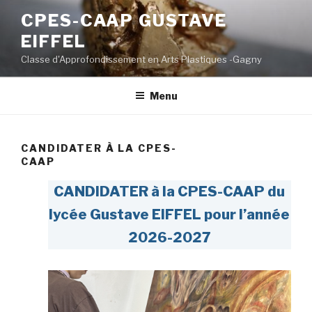
Aller
CPES-CAAP GUSTAVE
au
EIFFEL
contenu
principal
Classe d'Approfondissement en Arts Plastiques -Gagny
Menu
CANDIDATER À LA CPES-
CAAP
CANDIDATER à la CPES-CAAP du
lycée Gustave EIFFEL pour l’année
2026-2027