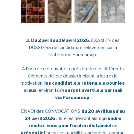
3.
Du 2 avril au 18 avril 2026
, EXAMEN des
DOSSIERS de candidature téléversés sur la
plateforme Parcoursup.
A l’issu de cet envoi, et après étude des différents
éléments de leur dossier incluant la lettre de
motivation,
les candidat.e.s retenu.e.s pour les
oraux
(environ 160)
seront averti.e.s par mail
via Parcoursup
.
ENVOI des CONVOCATIONS
du 20 avril jusqu’au
24 avril 2026.
Ils-elles devront alors
prendre
rendez-vous pour l’oral en distanciel
ou
présentiel
, selon les modalités indiquées -comme