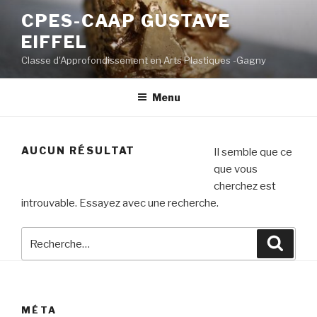
Aller
CPES-CAAP GUSTAVE
au
EIFFEL
contenu
principal
Classe d'Approfondissement en Arts Plastiques -Gagny
Menu
AUCUN RÉSULTAT
Il semble que ce
que vous
cherchez est
introuvable. Essayez avec une recherche.
Recherche
Reche
pour
:
MÉTA