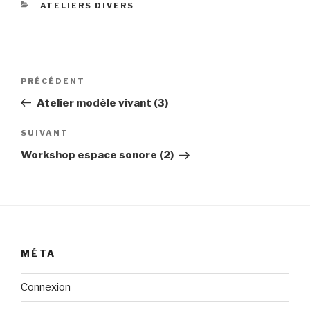
CATÉGORIES
ATELIERS DIVERS
Navigation
Article
PRÉCÉDENT
de
précédent
Atelier modèle vivant (3)
l’article
Article
SUIVANT
suivant
Workshop espace sonore (2)
MÉTA
Connexion