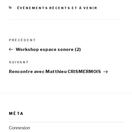
CATÉGORIES
ÉVÉNEMENTS RÉCENTS ET À VENIR
Navigation
Article
PRÉCÉDENT
de
précédent
Workshop espace sonore (2)
l’article
Article
SUIVANT
suivant
Rencontre avec Matthieu CRISMERMOIS
MÉTA
Connexion