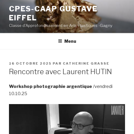
Aller
CPES-CAAP GUSTAVE
au
EIFFEL
contenu
principal
Classe d'Approfondissement en Arts Plastiques -Gagny
Menu
PUBLIÉ
16 OCTOBRE 2025
PAR
CATHERINE GRASSE
LE
Rencontre avec Laurent HUTIN
Workshop photographie argentique
/vendredi
10.10.25