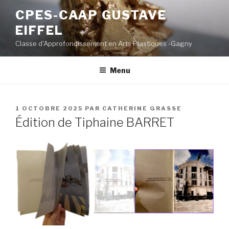
Aller
CPES-CAAP GUSTAVE
au
EIFFEL
contenu
principal
Classe d'Approfondissement en Arts Plastiques -Gagny
Menu
PUBLIÉ
1 OCTOBRE 2025
PAR
CATHERINE GRASSE
LE
Édition de Tiphaine BARRET