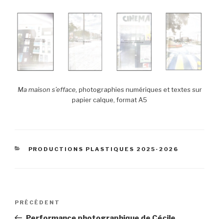
Ma maison s’efface,
photographies numériques et textes sur
papier calque, format A5
CATÉGORIES
PRODUCTIONS PLASTIQUES 2025-2026
Navigation
Article
PRÉCÉDENT
de
précédent
Performance photographique de Cécile