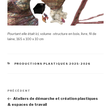
Pourtant elle était ici,
volume -structure en bois, livre, fil de
laine, 165 x 100 x 10 cm
CATÉGORIES
PRODUCTIONS PLASTIQUES 2025-2026
Navigation
Article
PRÉCÉDENT
de
précédent
Ateliers de démarche et création plastiques
l’article
& espaces de travail