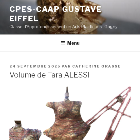
Aller
CPES-CAAP GUSTAVE
au
EIFFEL
contenu
principal
Classe d'Approfondissement en Arts Plastiques -Gagny
Menu
PUBLIÉ
24 SEPTEMBRE 2025
PAR
CATHERINE GRASSE
LE
Volume de Tara ALESSI