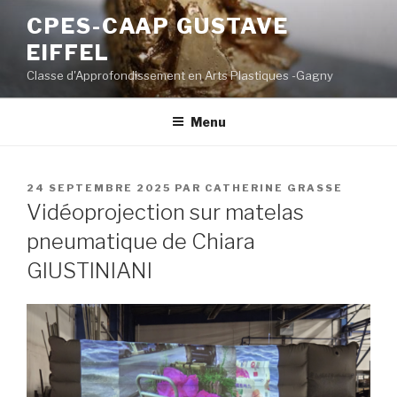
Aller
CPES-CAAP GUSTAVE
au
EIFFEL
contenu
principal
Classe d'Approfondissement en Arts Plastiques -Gagny
Menu
PUBLIÉ
24 SEPTEMBRE 2025
PAR
CATHERINE GRASSE
LE
Vidéoprojection sur matelas
pneumatique de Chiara
GIUSTINIANI