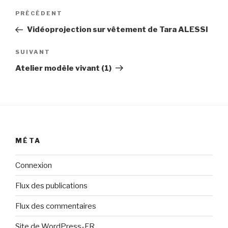
Navigation
Article
PRÉCÉDENT
de
précédent
Vidéoprojection sur vêtement de Tara ALESSI
l’article
Article
SUIVANT
suivant
Atelier modèle vivant (1)
MÉTA
Connexion
Flux des publications
Flux des commentaires
Site de WordPress-FR