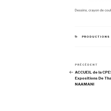
Dessins, crayon de coul
CATÉGORIES
PRODUCTIONS 
Navigation
Article
PRÉCÉDENT
de
précédent
ACCUEIL de la CPE
Expositions De Th
l’article
NAAMANI