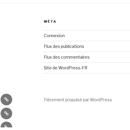
MÉTA
Connexion
Flux des publications
Flux des commentaires
Site de WordPress-FR
es
Ateliers
Fièrement propulsé par WordPress
divers
ctions
Ateliers
l
iques
-équipements
Articles
ieures