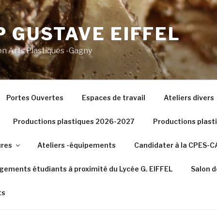
 GUSTAVE EIFFEL
n Arts Plastiques -Gagny
Portes Ouvertes
Espaces de travail
Ateliers divers
Productions plastiques 2026-2027
Productions plas
ures
Ateliers -équipements
Candidater à la CPES-
gements étudiants à proximité du Lycée G. EIFFEL
Salon d
ts