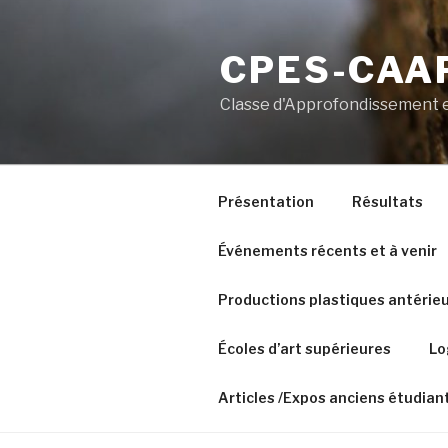
Aller
au
CPES-CAAP
contenu
principal
Classe d'Approfondissement e
Présentation
Résultats
Événements récents et à venir
Productions plastiques antérie
Écoles d’art supérieures
Lo
Articles /Expos anciens étudian