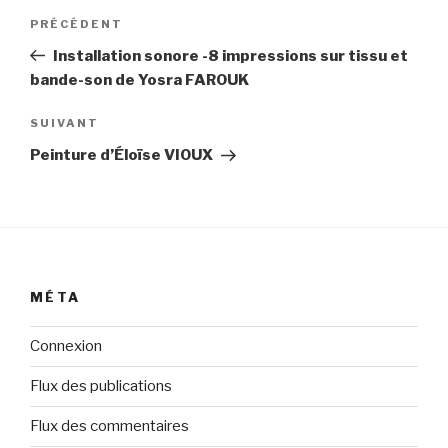
Navigation
Article
PRÉCÉDENT
de
précédent
Installation sonore -8 impressions sur tissu et
l’article
bande-son de Yosra FAROUK
Article
SUIVANT
suivant
Peinture d’Éloïse VIOUX
MÉTA
Connexion
Flux des publications
Flux des commentaires