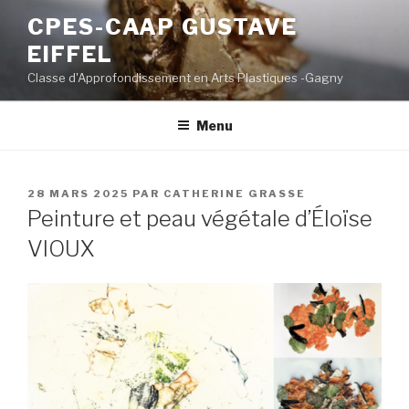
Aller
CPES-CAAP GUSTAVE
au
EIFFEL
contenu
principal
Classe d'Approfondissement en Arts Plastiques -Gagny
Menu
PUBLIÉ
28 MARS 2025
PAR
CATHERINE GRASSE
LE
Peinture et peau végétale d’Éloïse
VIOUX