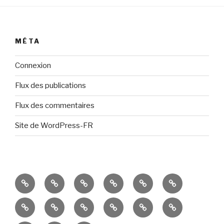
MÉTA
Connexion
Flux des publications
Flux des commentaires
Site de WordPress-FR
Présentation
Résultats
Portes
Espaces
Ateliers
Événements
Ouvertes
de
divers
récents
Productions
Productions
Productions
Ateliers
Candidater
Écoles
travail
et
plastiques
plastiques
plastiques
-équipements
à
d’art
à