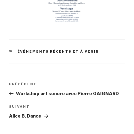
CATÉGORIES
ÉVÉNEMENTS RÉCENTS ET À VENIR
Navigation
Article
PRÉCÉDENT
de
précédent
Workshop art sonore avec Pierre GAIGNARD
l’article
Article
SUIVANT
suivant
Alice B. Dance