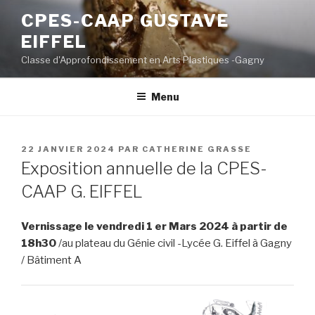
Aller
CPES-CAAP GUSTAVE
au
EIFFEL
contenu
principal
Classe d'Approfondissement en Arts Plastiques -Gagny
Menu
PUBLIÉ
22 JANVIER 2024
PAR
CATHERINE GRASSE
LE
Exposition annuelle de la CPES-
CAAP G. EIFFEL
Vernissage le vendredi 1 er Mars 2024
à partir de
18h30
/au plateau du Génie civil -Lycée G. Eiffel à Gagny
/ Bâtiment A