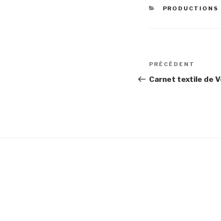
CATÉGORIES
PRODUCTIONS 
Navigation
Article
PRÉCÉDENT
de
précédent
Carnet textile de 
l’article