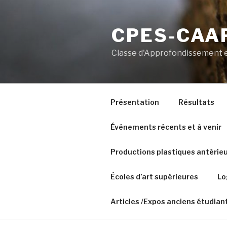
Aller
au
CPES-CAAP
contenu
principal
Classe d'Approfondissement e
Présentation
Résultats
Événements récents et à venir
Productions plastiques antérie
Écoles d’art supérieures
Lo
Articles /Expos anciens étudian