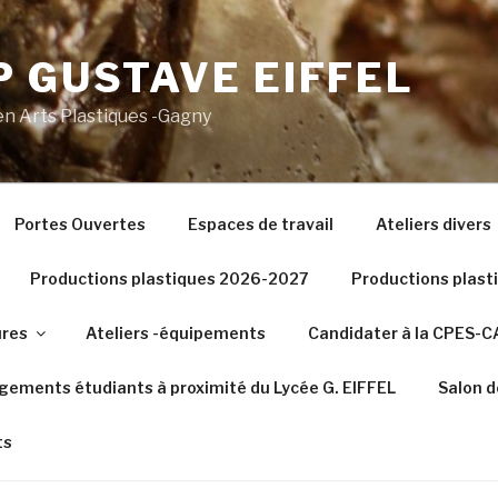
 GUSTAVE EIFFEL
n Arts Plastiques -Gagny
Portes Ouvertes
Espaces de travail
Ateliers divers
Productions plastiques 2026-2027
Productions plas
ures
Ateliers -équipements
Candidater à la CPES-
gements étudiants à proximité du Lycée G. EIFFEL
Salon d
ts