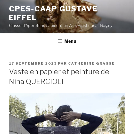
Aller
CPES-CAAP GUSTAVE
au
EIFFEL
contenu
principal
Classe d'Approfondissement en Arts Plastiques -Gagny
Menu
PUBLIÉ
17 SEPTEMBRE 2023
PAR
CATHERINE GRASSE
LE
Veste en papier et peinture de
Nina QUERCIOLI