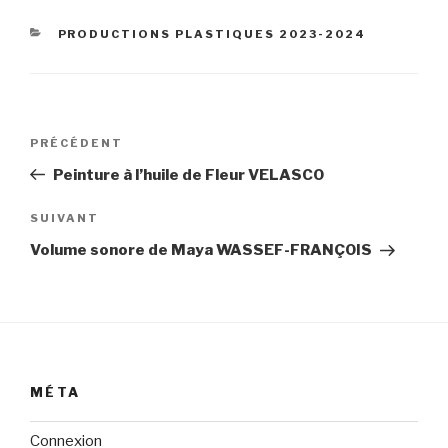
CATÉGORIES
PRODUCTIONS PLASTIQUES 2023-2024
Navigation
Article
PRÉCÉDENT
de
précédent
Peinture à l’huile de Fleur VELASCO
l’article
Article
SUIVANT
suivant
Volume sonore de Maya WASSEF-FRANÇOIS
MÉTA
Connexion