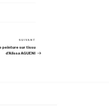
SUIVANT
Article
suivant
e peinture sur tissu
d’Alissa AGUENI