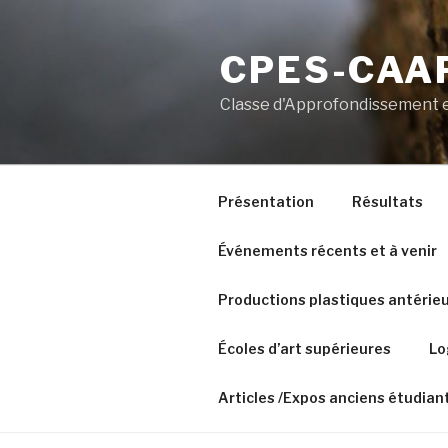
Aller
au
CPES-CAAP
contenu
principal
Classe d'Approfondissement e
Présentation
Résultats
Événements récents et à venir
Productions plastiques antérie
Écoles d’art supérieures
Lo
Articles /Expos anciens étudian