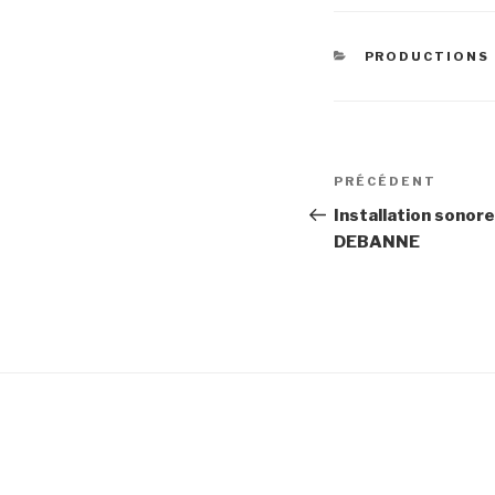
CATÉGORIES
PRODUCTIONS 
Navigation
Article
PRÉCÉDENT
de
précédent
Installation sonore
DEBANNE
l’article