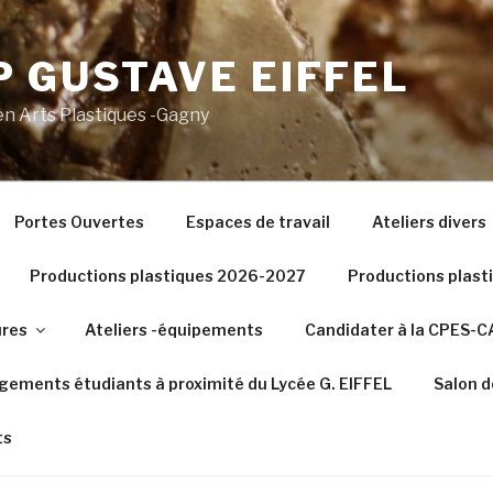
 GUSTAVE EIFFEL
n Arts Plastiques -Gagny
Portes Ouvertes
Espaces de travail
Ateliers divers
Productions plastiques 2026-2027
Productions plas
ures
Ateliers -équipements
Candidater à la CPES-
gements étudiants à proximité du Lycée G. EIFFEL
Salon d
ts