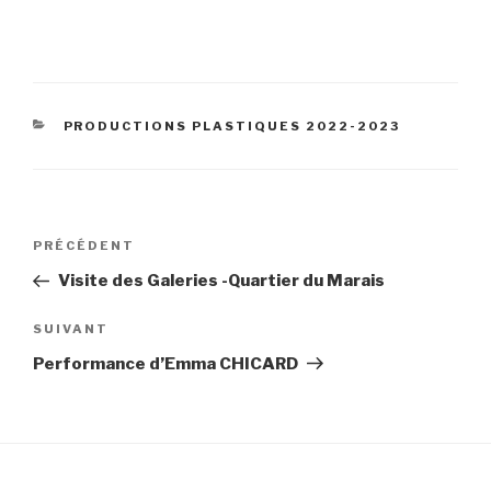
CATÉGORIES
PRODUCTIONS PLASTIQUES 2022-2023
Navigation
Article
PRÉCÉDENT
de
précédent
Visite des Galeries -Quartier du Marais
l’article
Article
SUIVANT
suivant
Performance d’Emma CHICARD