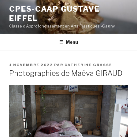
Aller
CPES-CAAP GUSTAVE
au
EIFFEL
contenu
principal
Classe d'Approfondissement en Arts Plastiques -Gagny
Menu
PUBLIÉ
1 NOVEMBRE 2022
PAR
CATHERINE GRASSE
LE
Photographies de Maëva GIRAUD