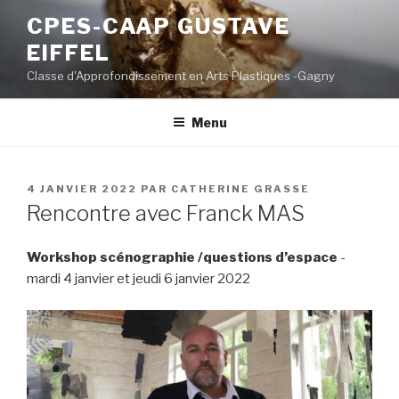
Aller
CPES-CAAP GUSTAVE
au
EIFFEL
contenu
principal
Classe d'Approfondissement en Arts Plastiques -Gagny
Menu
PUBLIÉ
4 JANVIER 2022
PAR
CATHERINE GRASSE
LE
Rencontre avec Franck MAS
Workshop scénographie /questions d’espace
-
mardi 4 janvier et jeudi 6 janvier 2022