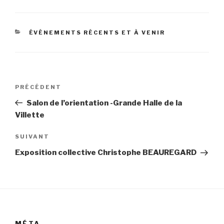
CATÉGORIES
ÉVÉNEMENTS RÉCENTS ET À VENIR
Navigation
Article
PRÉCÉDENT
de
précédent
Salon de l’orientation -Grande Halle de la
l’article
Villette
Article
SUIVANT
suivant
Exposition collective Christophe BEAUREGARD
MÉTA