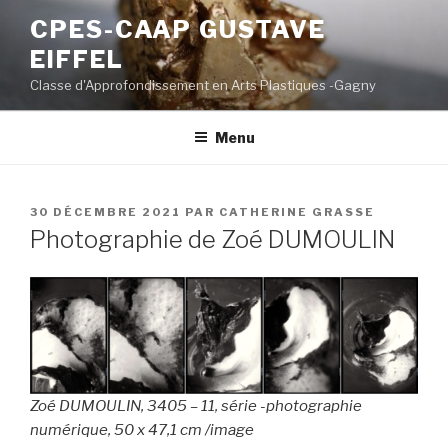
Aller
CPES-CAAP GUSTAVE
au
EIFFEL
contenu
principal
Classe d'Approfondissement en Arts Plastiques -Gagny
Menu
PUBLIÉ
30 DÉCEMBRE 2021
PAR
CATHERINE GRASSE
LE
Photographie de Zoé DUMOULIN
Zoé DUMOULIN, 3405 – 11, série -photographie
numérique, 50 x 47,1 cm /image