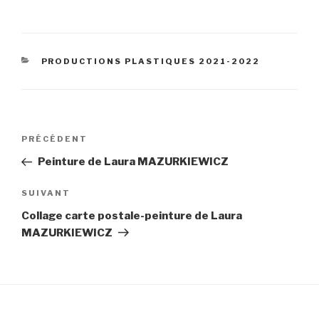
CATÉGORIES
PRODUCTIONS PLASTIQUES 2021-2022
Navigation
Article
PRÉCÉDENT
de
précédent
Peinture de Laura MAZURKIEWICZ
l’article
Article
SUIVANT
suivant
Collage carte postale-peinture de Laura
MAZURKIEWICZ