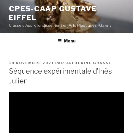
Aller
CPES-CAAP GUSTAVE
au
EIFFEL
contenu
principal
Classe d'Approfondissement en Arts Plastiques -Gagny
Menu
PUBLIÉ
19 NOVEMBRE 2021
PAR
CATHERINE GRASSE
LE
Séquence expérimentale d’Inès
Julien