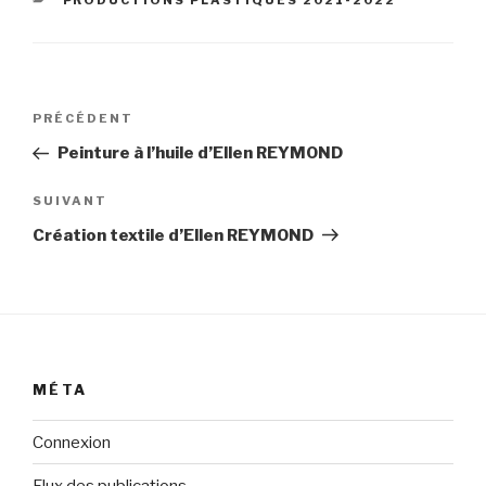
PRODUCTIONS PLASTIQUES 2021-2022
Navigation
Article
PRÉCÉDENT
de
précédent
Peinture à l’huile d’Ellen REYMOND
l’article
Article
SUIVANT
suivant
Création textile d’Ellen REYMOND
MÉTA
Connexion
Flux des publications