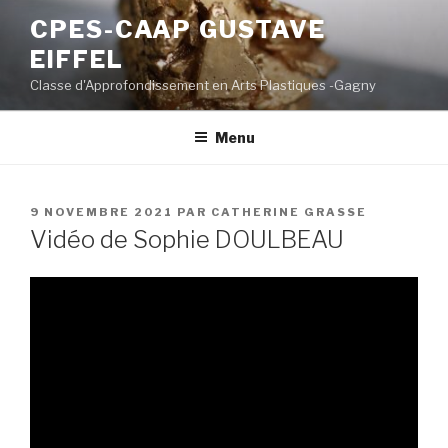
Aller
CPES-CAAP GUSTAVE
au
EIFFEL
contenu
principal
Classe d'Approfondissement en Arts Plastiques -Gagny
Menu
PUBLIÉ
9 NOVEMBRE 2021
PAR
CATHERINE GRASSE
LE
Vidéo de Sophie DOULBEAU