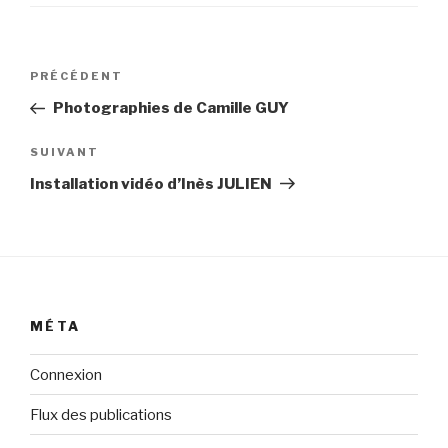
Navigation
Article
PRÉCÉDENT
de
précédent
Photographies de Camille GUY
l’article
Article
SUIVANT
suivant
Installation vidéo d’Inès JULIEN
MÉTA
Connexion
Flux des publications