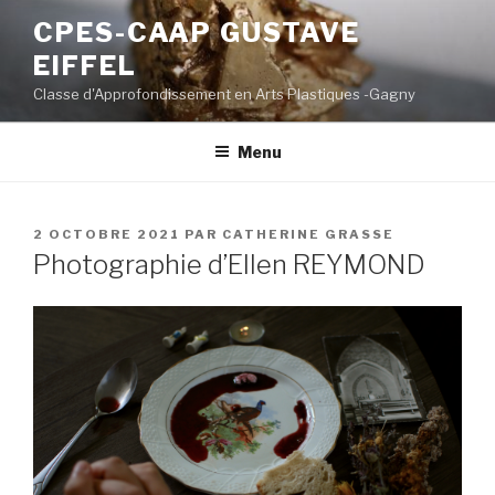
Aller
CPES-CAAP GUSTAVE
au
EIFFEL
contenu
principal
Classe d'Approfondissement en Arts Plastiques -Gagny
Menu
PUBLIÉ
2 OCTOBRE 2021
PAR
CATHERINE GRASSE
LE
Photographie d’Ellen REYMOND