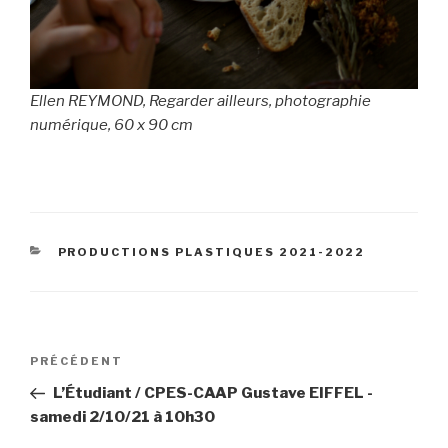
Ellen REYMOND, Regarder ailleurs, photographie
numérique, 60 x 90 cm
CATÉGORIES
PRODUCTIONS PLASTIQUES 2021-2022
Navigation
Article
PRÉCÉDENT
de
précédent
L’Étudiant / CPES-CAAP Gustave EIFFEL -
l’article
samedi 2/10/21 à 10h30