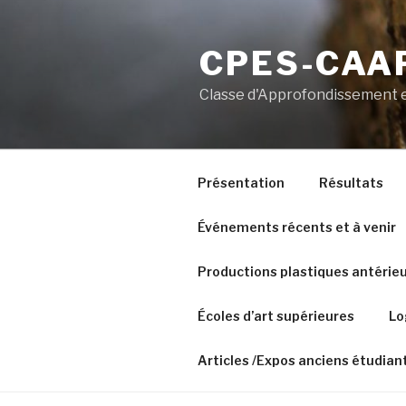
Aller
au
CPES-CAAP
contenu
principal
Classe d'Approfondissement e
Présentation
Résultats
Événements récents et à venir
Productions plastiques antérie
Écoles d’art supérieures
Lo
Articles /Expos anciens étudian