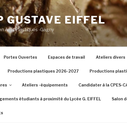
 GUSTAVE EIFFEL
n Arts Plastiques -Gagny
Portes Ouvertes
Espaces de travail
Ateliers divers
Productions plastiques 2026-2027
Productions plas
ures
Ateliers -équipements
Candidater à la CPES-
gements étudiants à proximité du Lycée G. EIFFEL
Salon d
ts