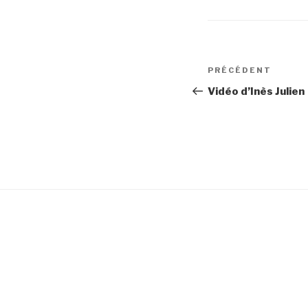
Navigation
Article
PRÉCÉDENT
de
précédent
Vidéo d’Inès Julien
l’article