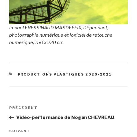
Imanol FRESSINAUD MASDEFEIX, Dépendant,
photographie numérique et logiciel de retouche
numérique, 150 x 220 cm
CATÉGORIES
PRODUCTIONS PLASTIQUES 2020-2021
Navigation
Article
PRÉCÉDENT
de
précédent
Vidéo-performance de Nogan CHEVREAU
l’article
Article
SUIVANT