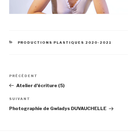
CATÉGORIES
PRODUCTIONS PLASTIQUES 2020-2021
Navigation
Article
PRÉCÉDENT
de
précédent
Atelier d’écriture (5)
l’article
Article
SUIVANT
suivant
Photographie de Gwladys DUVAUCHELLE