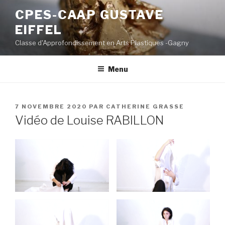
Aller
CPES-CAAP GUSTAVE
au
EIFFEL
contenu
principal
Classe d'Approfondissement en Arts Plastiques -Gagny
Menu
PUBLIÉ
7 NOVEMBRE 2020
PAR
CATHERINE GRASSE
LE
Vidéo de Louise RABILLON