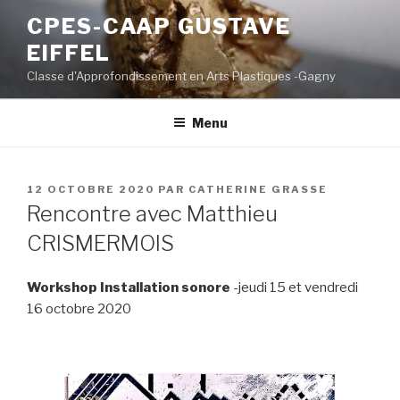
Aller
CPES-CAAP GUSTAVE
au
EIFFEL
contenu
principal
Classe d'Approfondissement en Arts Plastiques -Gagny
Menu
PUBLIÉ
12 OCTOBRE 2020
PAR
CATHERINE GRASSE
LE
Rencontre avec Matthieu
CRISMERMOIS
Workshop Installation sonore
-jeudi 15 et vendredi
16 octobre 2020