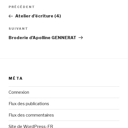
Navigation
Article
PRÉCÉDENT
de
précédent
Atelier d’écriture (4)
l’article
Article
SUIVANT
suivant
Broderie d’Apolline GENNERAT
MÉTA
Connexion
Flux des publications
Flux des commentaires
Site de WordPress-FR