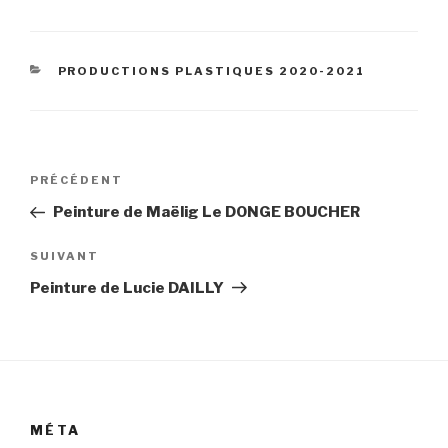
CATÉGORIES
PRODUCTIONS PLASTIQUES 2020-2021
Navigation
Article
PRÉCÉDENT
de
précédent
Peinture de Maëlig Le DONGE BOUCHER
l’article
Article
SUIVANT
suivant
Peinture de Lucie DAILLY
MÉTA