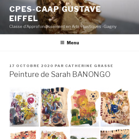
Aller
CPES-CAAP GUSTAVE
au
EIFFEL
contenu
principal
Classe d'Approfondissement en Arts Plastiques -Gagny
Menu
PUBLIÉ
17 OCTOBRE 2020
PAR
CATHERINE GRASSE
LE
Peinture de Sarah BANONGO