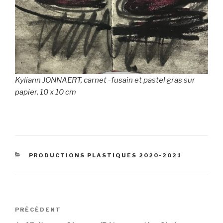
Kyliann JONNAERT, carnet -fusain et pastel gras sur
papier, 10 x 10 cm
CATÉGORIES
PRODUCTIONS PLASTIQUES 2020-2021
Navigation
Article
PRÉCÉDENT
de
précédent