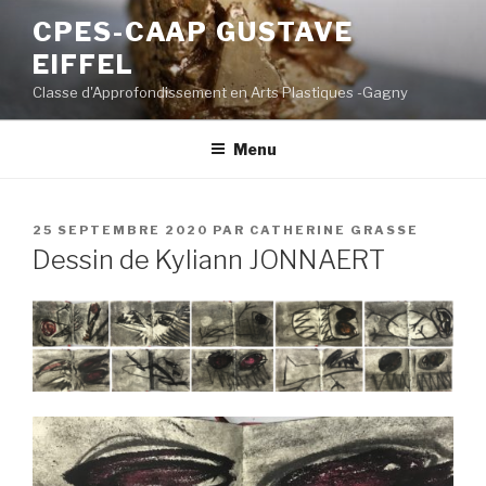
Aller
CPES-CAAP GUSTAVE
au
EIFFEL
contenu
principal
Classe d'Approfondissement en Arts Plastiques -Gagny
Menu
PUBLIÉ
25 SEPTEMBRE 2020
PAR
CATHERINE GRASSE
LE
Dessin de Kyliann JONNAERT