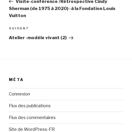
Visite-conférence /Rétrospective Cindy
l’article
Sherman (de 1975 à 2020) -à la Fondation Louis
Vuitton
Article
SUIVANT
suivant
Atelier -modèle vivant (2)
MÉTA
Connexion
Flux des publications
Flux des commentaires
Site de WordPress-FR