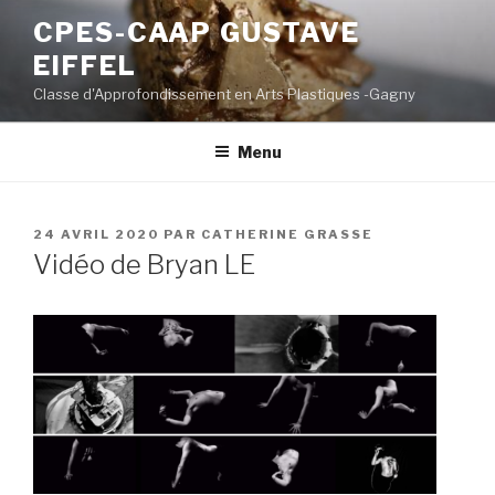
Aller
CPES-CAAP GUSTAVE
au
EIFFEL
contenu
principal
Classe d'Approfondissement en Arts Plastiques -Gagny
Menu
PUBLIÉ
24 AVRIL 2020
PAR
CATHERINE GRASSE
LE
Vidéo de Bryan LE