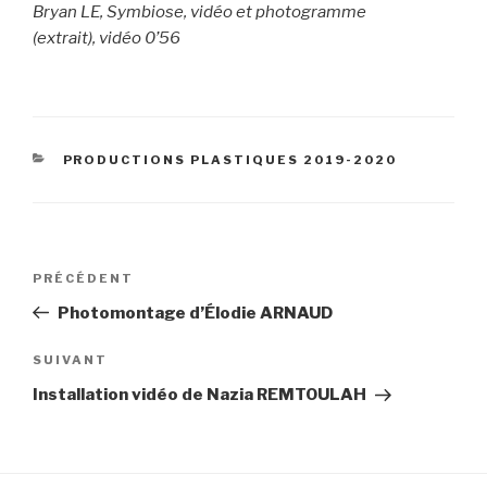
Bryan LE, Symbiose, vidéo et photogramme
(extrait), vidéo 0’56
CATÉGORIES
PRODUCTIONS PLASTIQUES 2019-2020
Navigation
Article
PRÉCÉDENT
de
précédent
Photomontage d’Élodie ARNAUD
l’article
Article
SUIVANT
suivant
Installation vidéo de Nazia REMTOULAH