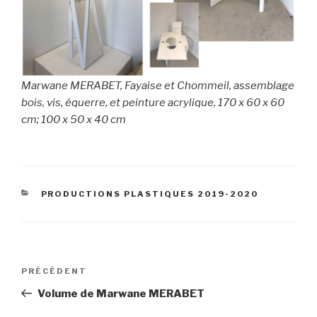
Marwane MERABET, Fayaise et Chommeil, assemblage
bois, vis, équerre, et peinture acrylique, 170 x 60 x 60
cm; 100 x 50 x 40 cm
CATÉGORIES
PRODUCTIONS PLASTIQUES 2019-2020
Navigation
Article
PRÉCÉDENT
de
précédent
Volume de Marwane MERABET
l’article