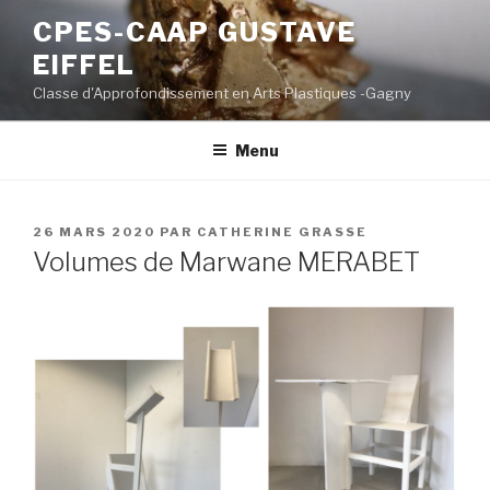
Aller
CPES-CAAP GUSTAVE
au
EIFFEL
contenu
principal
Classe d'Approfondissement en Arts Plastiques -Gagny
Menu
PUBLIÉ
26 MARS 2020
PAR
CATHERINE GRASSE
LE
Volumes de Marwane MERABET