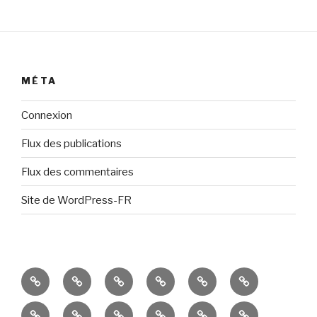
MÉTA
Connexion
Flux des publications
Flux des commentaires
Site de WordPress-FR
Présentation
Résultats
Portes
Espaces
Ateliers
Événements
Ouvertes
de
divers
récents
Productions
Productions
Productions
Ateliers
Candidater
Écoles
travail
et