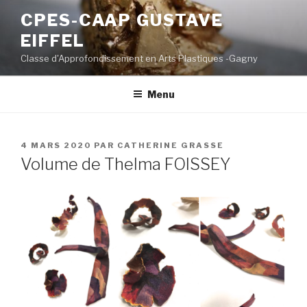
Aller
CPES-CAAP GUSTAVE
au
EIFFEL
contenu
principal
Classe d'Approfondissement en Arts Plastiques -Gagny
Menu
PUBLIÉ
4 MARS 2020
PAR
CATHERINE GRASSE
LE
Volume de Thelma FOISSEY