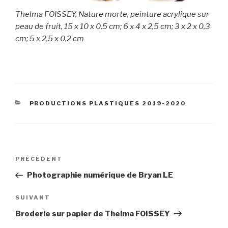
Thelma FOISSEY, Nature morte, peinture acrylique sur
peau de fruit,
15 x 10 x 0,5 cm; 6 x 4 x 2,5 cm; 3 x 2 x 0,3
cm; 5 x 2,5 x 0,2 cm
CATÉGORIES
PRODUCTIONS PLASTIQUES 2019-2020
Navigation
Article
PRÉCÉDENT
de
précédent
Photographie numérique de Bryan LE
l’article
Article
SUIVANT
suivant
Broderie sur papier de Thelma FOISSEY