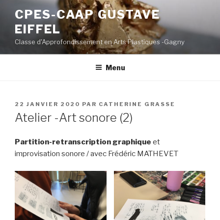
Aller
CPES-CAAP GUSTAVE
au
EIFFEL
contenu
principal
Classe d'Approfondissement en Arts Plastiques -Gagny
Menu
PUBLIÉ
22 JANVIER 2020
PAR
CATHERINE GRASSE
LE
Atelier -Art sonore (2)
Partition-retranscription graphique
et
improvisation sonore / avec Frédéric MATHEVET