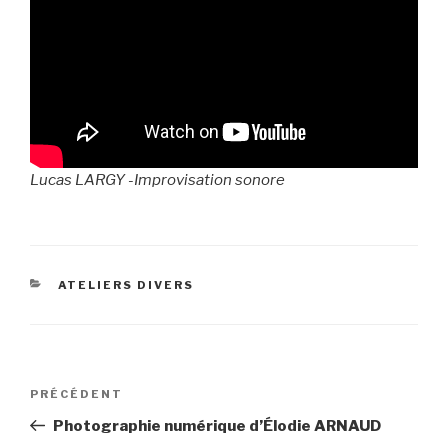
Lucas LARGY -Improvisation sonore
CATÉGORIES
ATELIERS DIVERS
Navigation
Article
PRÉCÉDENT
de
précédent
Photographie numérique d’Élodie ARNAUD
l’article