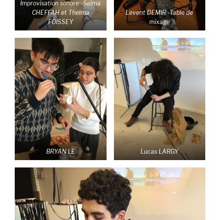
Improvisation sonore -Selma
CHEFFAH
et Thelma
Levent DEMIR -Table de
FOISSEY
mixage
BRYAN LE
Lucas LARGY