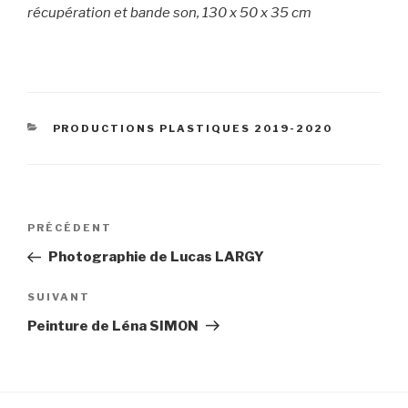
récupération et bande son, 130 x 50 x 35 cm
CATÉGORIES
PRODUCTIONS PLASTIQUES 2019-2020
Navigation
Article
PRÉCÉDENT
de
précédent
Photographie de Lucas LARGY
l’article
Article
SUIVANT
suivant
Peinture de Léna SIMON