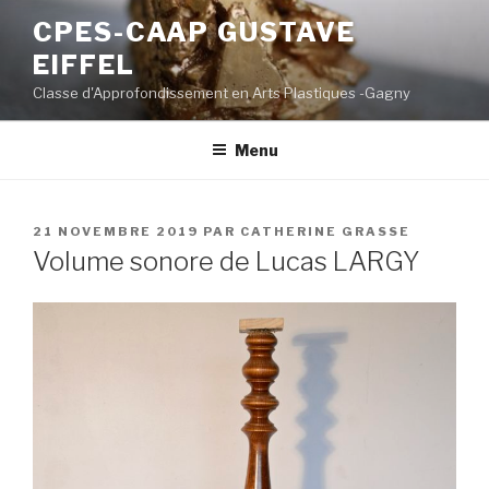
Aller
CPES-CAAP GUSTAVE
au
EIFFEL
contenu
principal
Classe d'Approfondissement en Arts Plastiques -Gagny
Menu
PUBLIÉ
21 NOVEMBRE 2019
PAR
CATHERINE GRASSE
LE
Volume sonore de Lucas LARGY