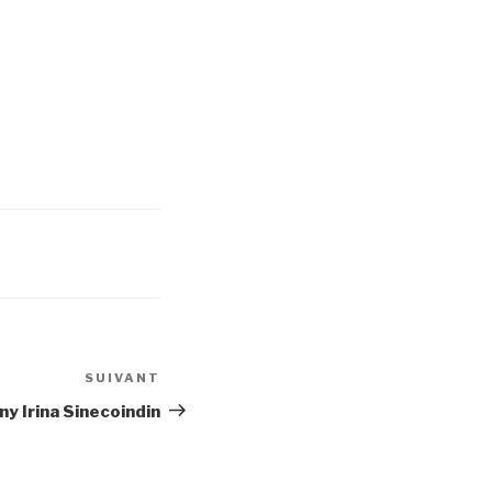
SUIVANT
Article
suivant
ny Irina Sinecoindin