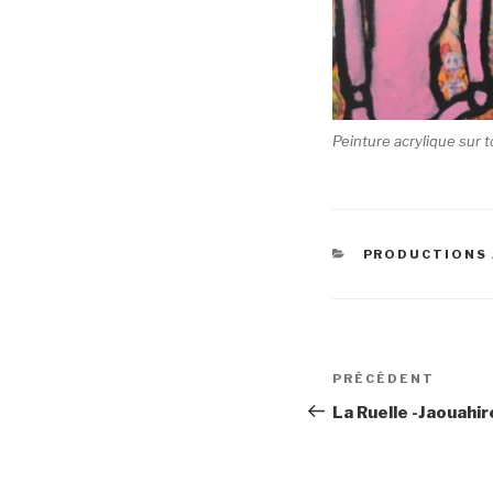
Peinture acrylique sur t
CATÉGORIES
PRODUCTIONS 
Navigation
Article
PRÉCÉDENT
de
précédent
La Ruelle -Jaouahi
l’article