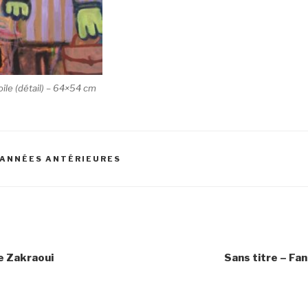
oile (détail) – 64×54 cm
ANNÉES ANTÉRIEURES
re Zakraoui
Sans titre – Fan