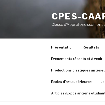
Aller
au
CPES-CAAP
contenu
principal
Classe d'Approfondissement e
Présentation
Résultats
Événements récents et à venir
Productions plastiques antérie
Écoles d’art supérieures
Lo
Articles /Expos anciens étudian