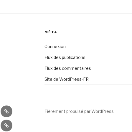
MÉTA
Connexion
Flux des publications
Flux des commentaires
Site de WordPress-FR
es
Ateliers
Fièrement propulsé par WordPress
divers
ctions
Ateliers
l
iques
-équipements