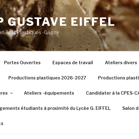
 GUSTAVE EIFFEL
n Arts Plastiques -Gagny
Portes Ouvertes
Espaces de travail
Ateliers divers
Productions plastiques 2026-2027
Productions plas
ures
Ateliers -équipements
Candidater à la CPES-
gements étudiants à proximité du Lycée G. EIFFEL
Salon d
ts