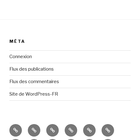
MÉTA
Connexion
Flux des publications
Flux des commentaires
Site de WordPress-FR
Présentation
Résultats
Portes
Espaces
Ateliers
Événements
Ouvertes
de
divers
récents