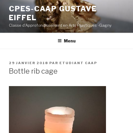
Aller
CPES-CAAP GUSTAVE
au
EIFFEL
contenu
principal
Classe d'Approfondissement en Arts Plastiques -Gagny
Menu
PUBLIÉ
29 JANVIER 2018
PAR
ETUDIANT CAAP
LE
Bottle rib cage