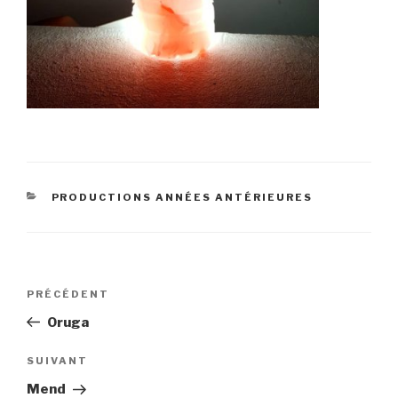
CATÉGORIES
PRODUCTIONS ANNÉES ANTÉRIEURES
Navigation
Article
PRÉCÉDENT
de
précédent
Oruga
l’article
Article
SUIVANT
suivant
Mend