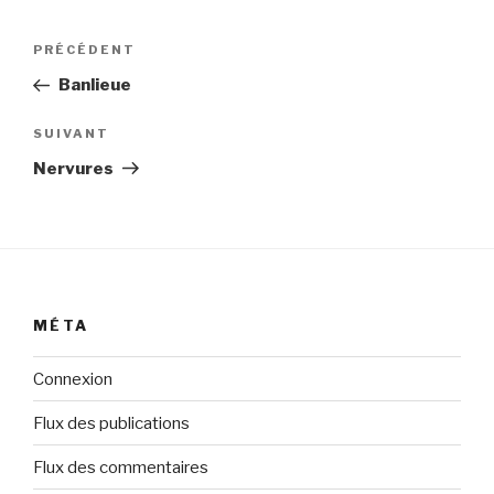
Navigation
Article
PRÉCÉDENT
de
précédent
Banlieue
l’article
Article
SUIVANT
suivant
Nervures
MÉTA
Connexion
Flux des publications
Flux des commentaires