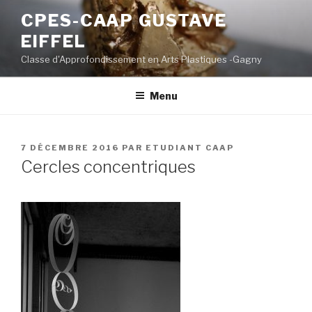
Aller
CPES-CAAP GUSTAVE
au
EIFFEL
contenu
principal
Classe d'Approfondissement en Arts Plastiques -Gagny
Menu
PUBLIÉ
7 DÉCEMBRE 2016
PAR
ETUDIANT CAAP
LE
Cercles concentriques