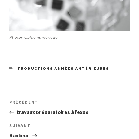
Photographie numérique
CATÉGORIES
PRODUCTIONS ANNÉES ANTÉRIEURES
Navigation
Article
PRÉCÉDENT
de
précédent
travaux préparatoires à l’expo
l’article
Article
SUIVANT
suivant
Banlieue