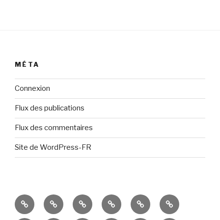
MÉTA
Connexion
Flux des publications
Flux des commentaires
Site de WordPress-FR
Présentation
Résultats
Portes
Espaces
Ateliers
Événements
Ouvertes
de
divers
récents