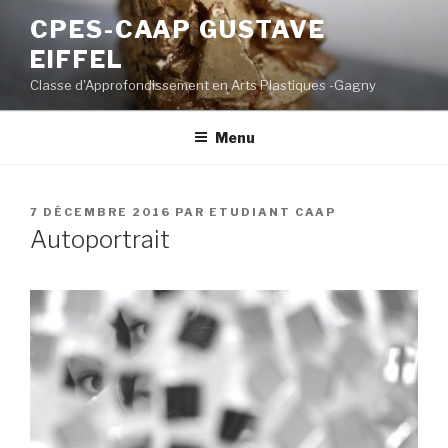
Aller
CPES-CAAP GUSTAVE
au
EIFFEL
contenu
principal
Classe d'Approfondissement en Arts Plastiques -Gagny
Menu
PUBLIÉ
7 DÉCEMBRE 2016
PAR
ETUDIANT CAAP
LE
Autoportrait