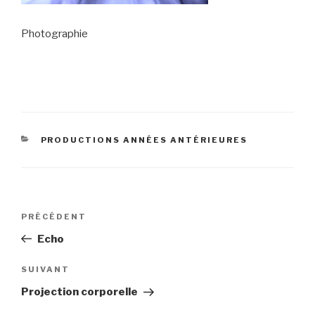
Photographie
CATÉGORIES
PRODUCTIONS ANNÉES ANTÉRIEURES
Navigation
Article
PRÉCÉDENT
de
précédent
Echo
l’article
Article
SUIVANT
suivant
Projection corporelle