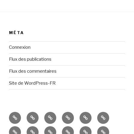
MÉTA
Connexion
Flux des publications
Flux des commentaires
Site de WordPress-FR
Présentation
Résultats
Portes
Espaces
Ateliers
Événements
Ouvertes
de
divers
récents
Productions
Productions
Productions
Ateliers
Candidater
Écoles
travail
et