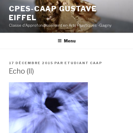
Aller
CPES-CAAP GUSTAVE
au
EIFFEL
contenu
principal
Classe d'Approfondissement en Arts Plastiques -Gagny
Menu
PUBLIÉ
17 DÉCEMBRE 2015
PAR
ETUDIANT CAAP
LE
Echo (II)