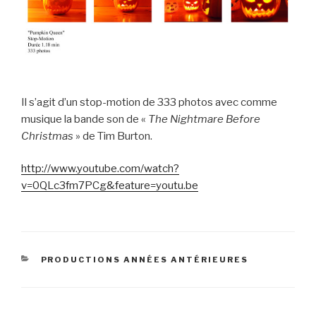
Il s’agit d’un stop-motion de 333 photos avec comme
musique la bande son de «
The Nightmare Before
Christmas
» de Tim Burton.
http://www.youtube.com/watch?
v=0QLc3fm7PCg&feature=youtu.be
CATÉGORIES
PRODUCTIONS ANNÉES ANTÉRIEURES