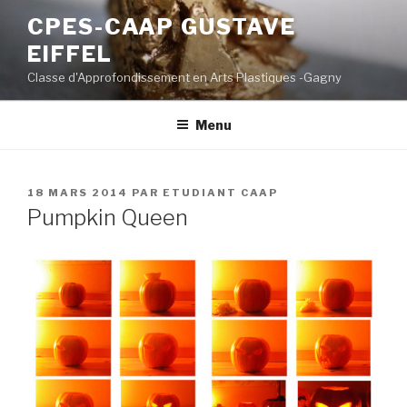
Aller
CPES-CAAP GUSTAVE
au
EIFFEL
contenu
principal
Classe d'Approfondissement en Arts Plastiques -Gagny
Menu
PUBLIÉ
18 MARS 2014
PAR
ETUDIANT CAAP
LE
Pumpkin Queen