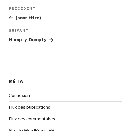
Navigation
Article
PRÉCÉDENT
de
précédent
(sans titre)
l’article
Article
SUIVANT
suivant
Humpty-Dumpty
MÉTA
Connexion
Flux des publications
Flux des commentaires
Site de WordPress-FR