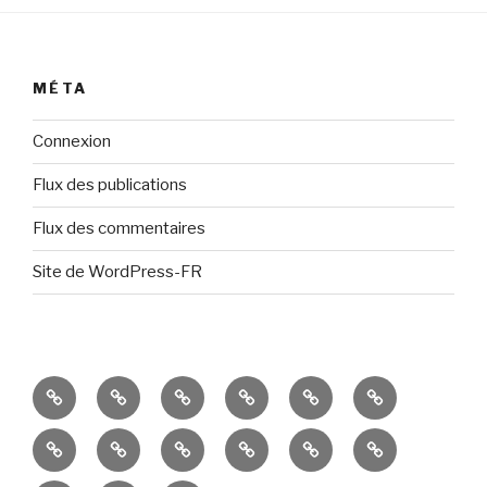
MÉTA
Connexion
Flux des publications
Flux des commentaires
Site de WordPress-FR
Présentation
Résultats
Portes
Espaces
Ateliers
Événements
Ouvertes
de
divers
récents
Productions
Productions
Productions
Ateliers
Candidater
Écoles
travail
et
plastiques
plastiques
plastiques
-équipements
à
d’art
à