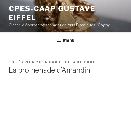
Aller
CPES-CAAP GUSTAVE
au
EIFFEL
contenu
principal
Classe d'Approfondissement en Arts Plastiques -Gagny
Menu
PUBLIÉ
18 FÉVRIER 2014
PAR
ETUDIANT CAAP
LE
La promenade d’Amandin