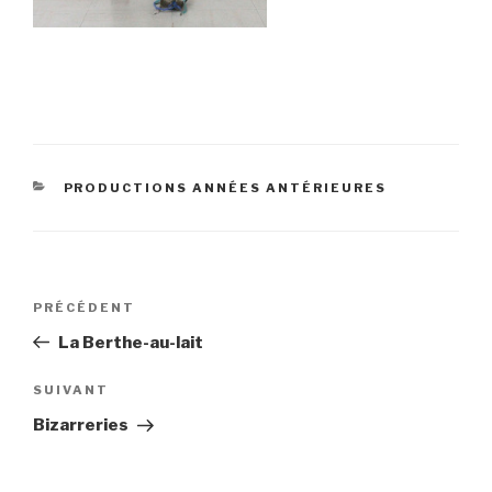
CATÉGORIES
PRODUCTIONS ANNÉES ANTÉRIEURES
Navigation
Article
PRÉCÉDENT
de
précédent
La Berthe-au-lait
l’article
Article
SUIVANT
suivant
Bizarreries