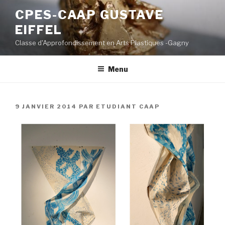
Aller
CPES-CAAP GUSTAVE
au
EIFFEL
contenu
principal
Classe d'Approfondissement en Arts Plastiques -Gagny
Menu
PUBLIÉ
9 JANVIER 2014
PAR
ETUDIANT CAAP
LE