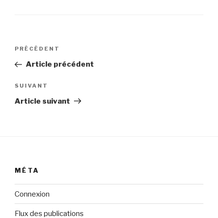
Navigation
Article
PRÉCÉDENT
de
précédent
Article précédent
l’article
Article
SUIVANT
suivant
Article suivant
MÉTA
Connexion
Flux des publications