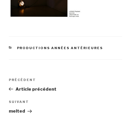
CATÉGORIES
PRODUCTIONS ANNÉES ANTÉRIEURES
Navigation
Article
PRÉCÉDENT
de
précédent
Article précédent
l’article
Article
SUIVANT
suivant
melted