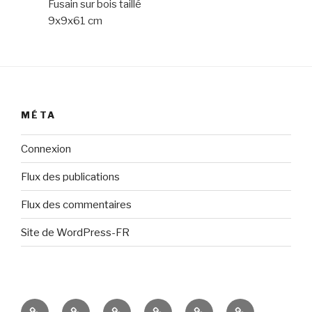
Fusain sur bois taillé
9x9x61 cm
MÉTA
Connexion
Flux des publications
Flux des commentaires
Site de WordPress-FR
Présentation
Résultats
Portes
Espaces
Ateliers
Événements