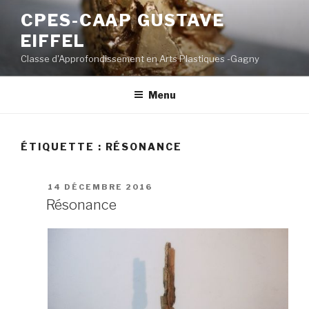
Aller
CPES-CAAP GUSTAVE
au
EIFFEL
contenu
principal
Classe d'Approfondissement en Arts Plastiques -Gagny
Menu
ÉTIQUETTE :
RÉSONANCE
PUBLIÉ
14 DÉCEMBRE 2016
LE
Résonance