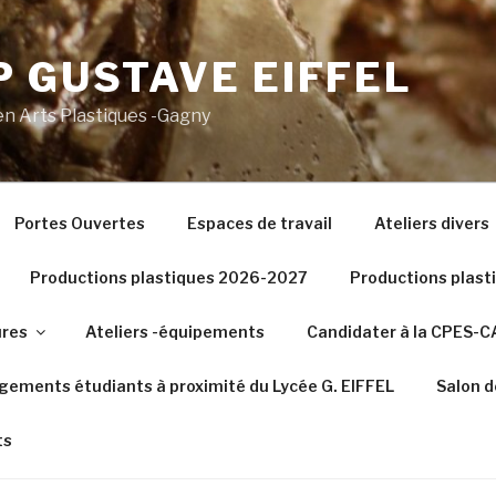
 GUSTAVE EIFFEL
n Arts Plastiques -Gagny
Portes Ouvertes
Espaces de travail
Ateliers divers
Productions plastiques 2026-2027
Productions plas
ures
Ateliers -équipements
Candidater à la CPES-
gements étudiants à proximité du Lycée G. EIFFEL
Salon d
ts