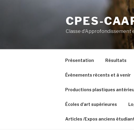
Aller
au
CPES-CAAP
contenu
principal
Classe d'Approfondissement e
Présentation
Résultats
Événements récents et à venir
Productions plastiques antérie
Écoles d’art supérieures
Lo
Articles /Expos anciens étudian