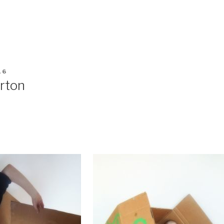
16
rton