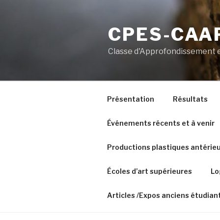
Aller
au
CPES-CAAP
contenu
principal
Classe d'Approfondissement e
Présentation
Résultats
Événements récents et à venir
Productions plastiques antérie
Écoles d’art supérieures
Lo
Articles /Expos anciens étudian