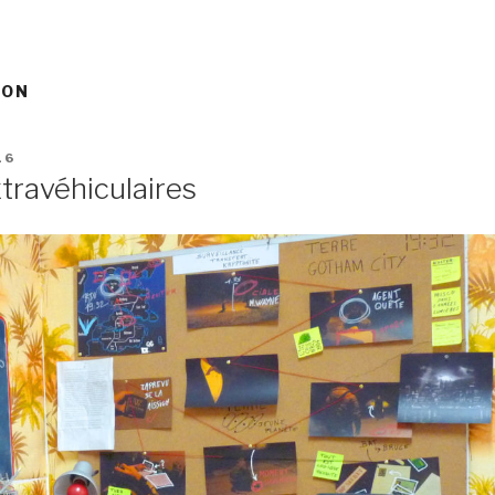
ION
16
xtravéhiculaires