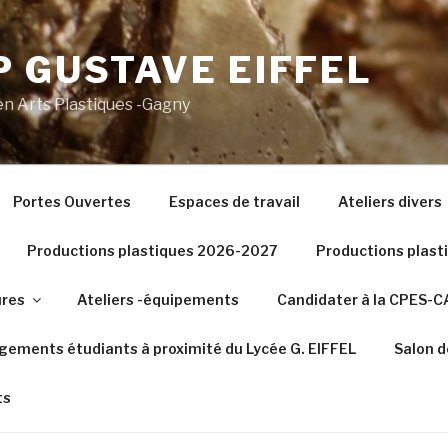
 GUSTAVE EIFFEL
n Arts Plastiques -Gagny
Portes Ouvertes
Espaces de travail
Ateliers divers
Productions plastiques 2026-2027
Productions plas
ures
Ateliers -équipements
Candidater à la CPES-
gements étudiants à proximité du Lycée G. EIFFEL
Salon d
ts