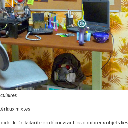
iculaire
s
tériaux mixtes
nde du Dr. Jadarite en découvrant les nombreux objets liés 