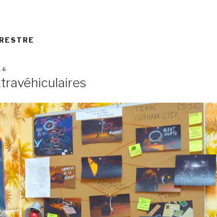
RRESTRE
16
xtravéhiculaires