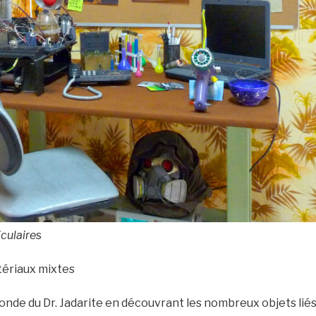
iculaire
s
tériaux mixtes
nde du Dr. Jadarite en découvrant les nombreux objets liés 